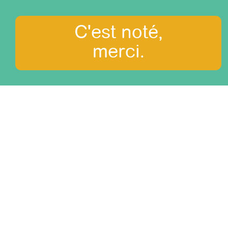
C'est noté,
Le chemin des incas
merci.
de 4 jours
difficulté: 3/3
durée: 4 jours
Que voir?