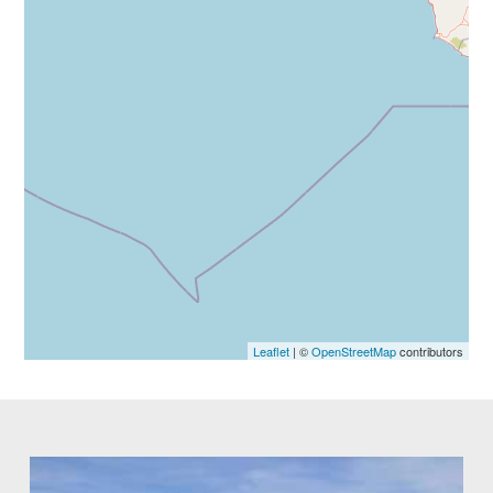
Leaflet
| ©
OpenStreetMap
contributors