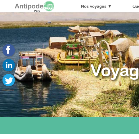
Nos voyages
▼
Que
Voyag