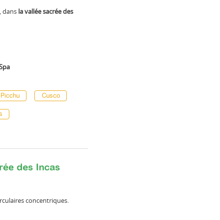
l, dans
la vallée sacrée des
 Spa
 Picchu
Cusco
s
crée des Incas
irculaires concentriques.