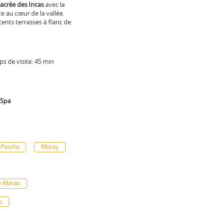
 sacrée des Incas
avec la
te au cœur de la vallée.
cents terrasses à flanc de
ps de visite: 45 min
e Spa
 Picchu
Moray
e Maras
s