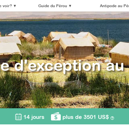
 voir?
▼
Guide du Pérou
▼
Antipode au Pé
e d'exception au
14 jours
plus de 3501 US$