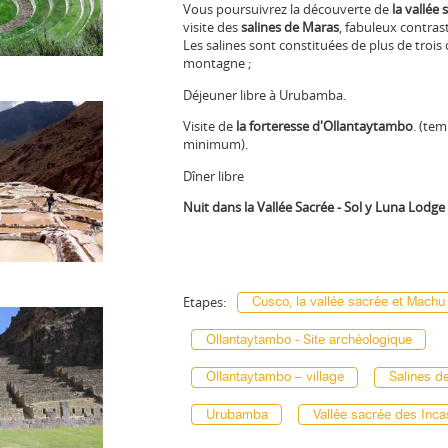
Vous poursuivrez la découverte de
la vallée
visite des
salines de Maras
, fabuleux contras
Les salines sont constituées de plus de trois 
montagne ;
Déjeuner libre à Urubamba.
Visite de
la forteresse d'Ollantaytambo
. (tem
minimum).
Dîner libre
Nuit dans la Vallée Sacrée - Sol y Luna Lodg
Etapes:
Cusco, la vallée sacrée et Machu
Ollantaytambo - Site archéologique
Ollantaytambo – village
Salines d
Urubamba
Vallée sacrée des Inca