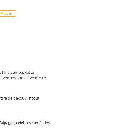
 Picchu
de l’Urubamba, cette
t venues sur la rive droite
tra de découvrir tout
'alpagas
, célèbres camélidés