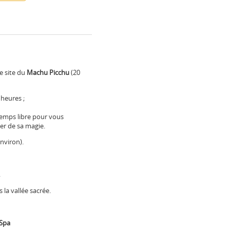
e site du
Machu Picchu
(20
 heures ;
 temps libre pour vous
ner de sa magie.
nviron).
.
 la vallée sacrée.
 Spa