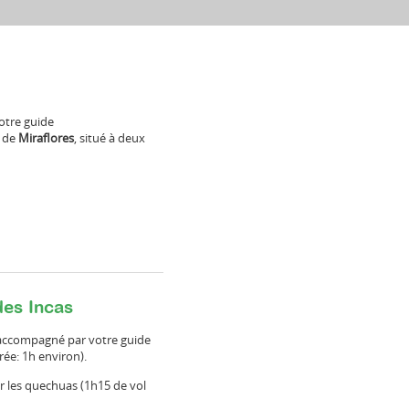
otre guide
e de
Miraflores
, situé à deux
des Incas
a accompagné par votre guide
rée: 1h environ).
r les quechuas (1h15 de vol