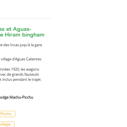
cas et Aguas-
uxe Hiram bingham
ée des Incas juqu'à la gare
 village d'Aguas Calientes
années 1920, les wagons
avec de grands fauteuils
t inclus pendant le trajet.
 lodge Machu-Picchu
 Picchu
village