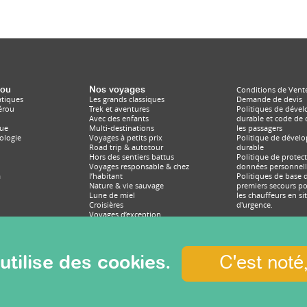
rou
Nos voyages
Conditions de Vent
atiques
Les grands classiques
Demande de devis
Pérou
Trek et aventures
Politiques de déve
Avec des enfants
durable et code de
ue
Multi-destinations
les passagers
éologie
Voyages à petits prix
Politique de dével
Road trip & autotour
durable
Hors des sentiers battus
Politique de protec
Voyages responsable & chez
données personnell
a
l’habitant
Politiques de base d
Nature & vie sauvage
premiers secours po
Lune de miel
les chauffeurs en si
Croisières
d'urgence.
Voyages d’exception
Voyages à thèmes
utilise des cookies.
C'est noté