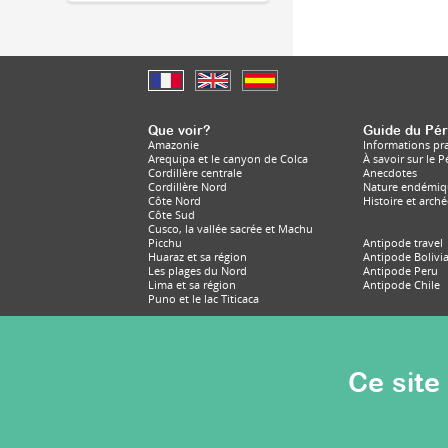
Que voir?
Guide du Pé
Amazonie
Informations pr
Arequipa et le canyon de Colca
À savoir sur le 
Cordillère centrale
Anecdotes
Cordillère Nord
Nature endémiq
Côte Nord
Histoire et arch
Côte Sud
Cusco, la vallée sacrée et Machu
Picchu
Antipode travel
Huaraz et sa région
Antipode Bolivi
Les plages du Nord
Antipode Peru
Lima et sa région
Antipode Chile
Puno et le lac Titicaca
Ce site 
© Antipode 2020