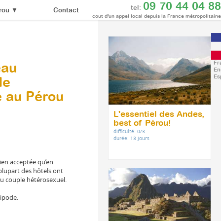
09 70 44 04 88
tel:
Contact
rou
▼
cout d'un appel local depuis la France métropolitaine
Fr
eau
En
Es
de
é au Pérou
L'essentiel des Andes,
best of Pérou!
difficulté: 0/3
durée: 13 jours
bien acceptée qu’en
lupart des hôtels ont
u couple hétérosexuel.
tipode.