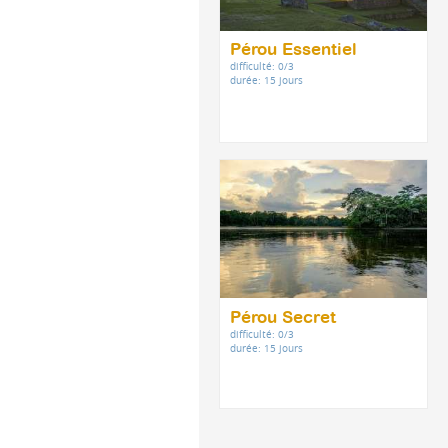
Pérou Essentiel
difficulté: 0/3
durée: 15 jours
Pérou Secret
difficulté: 0/3
durée: 15 jours