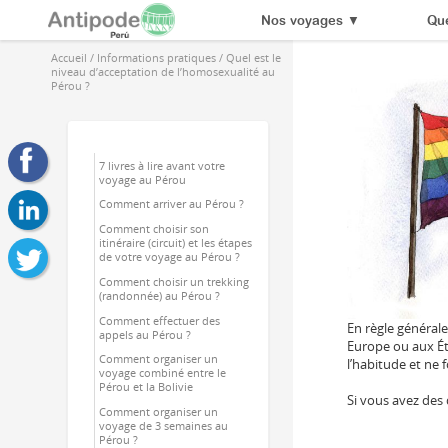
Nos voyages
▼
Que
Accueil
/
Informations pratiques
/
Quel est le
niveau d’acceptation de l’homosexualité au
Pérou ?
7 livres à lire avant votre
voyage au Pérou
Comment arriver au Pérou ?
Comment choisir son
itinéraire (circuit) et les étapes
de votre voyage au Pérou ?
Comment choisir un trekking
(randonnée) au Pérou ?
Comment effectuer des
En règle générale
appels au Pérou ?
Europe ou aux Ét
Comment organiser un
l’habitude et ne
voyage combiné entre le
Pérou et la Bolivie
Si vous avez des
Comment organiser un
voyage de 3 semaines au
Pérou ?