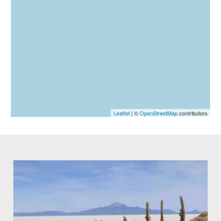
Leaflet
| ©
OpenStreetMap
contributors