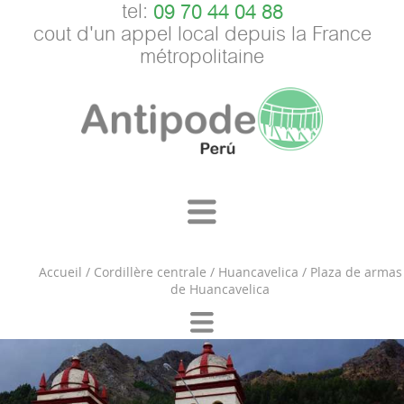
tel:
09 70 44 04 88
cout d'un appel local depuis la France
métropolitaine
Accueil
/
Cordillère centrale
/
Huancavelica
/
Plaza de armas
de Huancavelica