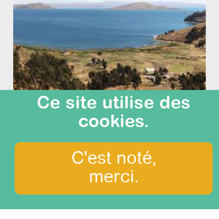
Ce site utilise des
Todo el altiplano !
cookies.
difficulté: 0/3
durée: 24 jours
C'est noté,
merci.