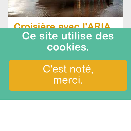
Croisière avec l'ARIA
Ce site utilise des
AMAZONE en 4 jours
cookies.
difficulté: 0/3
durée: 4 jours
C'est noté,
merci.
Que voir?