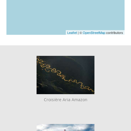
Leaflet
| ©
OpenStreetMap
contributors
Croisière Aria Amazon