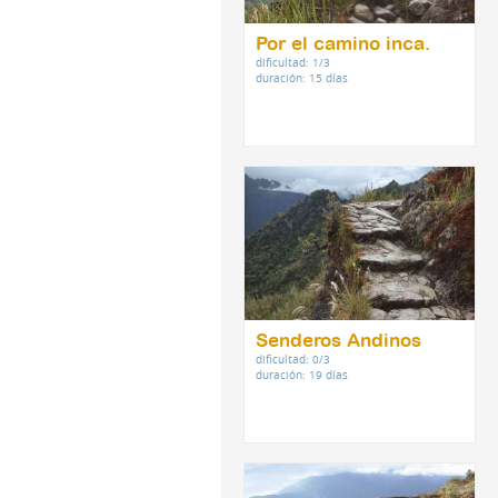
Por el camino inca.
dificultad: 1/3
duración: 15 días
Senderos Andinos
dificultad: 0/3
duración: 19 días