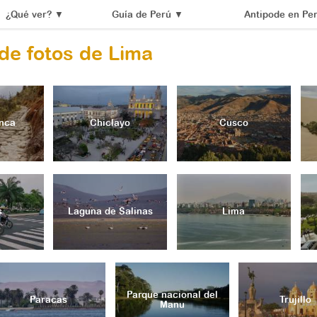
¿Qué ver?
▼
Guía de Perú
▼
Antipode en Pe
 de fotos de Lima
nca
Chiclayo
Cusco
s
Laguna de Salinas
Lima
Parque nacional del
Paracas
Trujillo
Manu