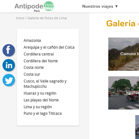
Nuestros viajes
▼
Inicio
/
Galería de fotos de Lima
Galería
Amazonia
Arequipa y el cañón del Colca
Cordillera central
Camino I
Cordillera del Norte
Costa norte
Costa sur
Cusco, el Valle sagrado y
Machupicchu
Iquito
Huaraz y su región
Las playas del Norte
Lima y su región
Puno y el lago Titicaca