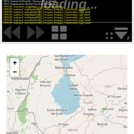
loading...
INFO: Android 14 (Pixel 8) - Chrome 131.0 - WebGL
ERROR: vtour/skin/../plugins/gyro.js - loading failed! (404)
ERROR: loading of 'vtour/panos/V360_Compana_Arequipa_7.tiles/mobile_f.jpg' failed!
ERROR: loading of 'vtour/panos/V360_Compana_Arequipa_7.tiles/mobile_u.jpg' failed!
ERROR: loading of 'vtour/panos/V360_Compana_Arequipa_7.tiles/mobile_l.jpg' failed!
ERROR: loading of 'vtour/panos/V360_Compana_Arequipa_7.tiles/mobile_r.jpg' failed!
ERROR: loading of 'vtour/panos/V360_Compana_Arequipa_7.tiles/mobile_d.jpg' failed!
ERROR: loading of 'vtour/panos/V360_Compana_Arequipa_7.tiles/mobile_b.jpg' failed!
⇵
+
−