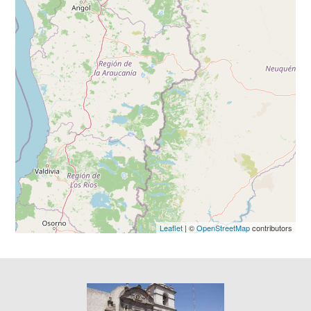
Leaflet
| ©
OpenStreetMap
contributors