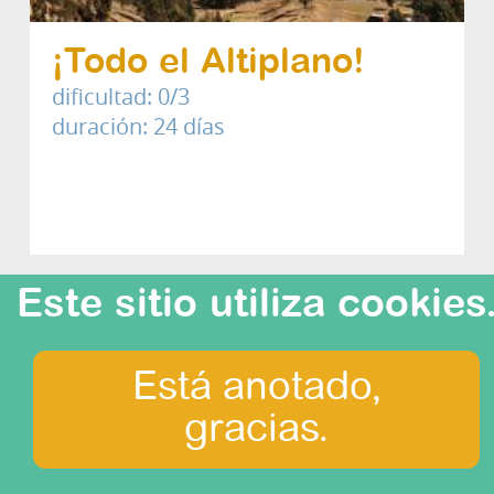
¡Todo el Altiplano!
dificultad: 0/3
duración: 24 días
Este sitio utiliza cookies
Está anotado,
gracias.
¿Qué ver?
Amazonia