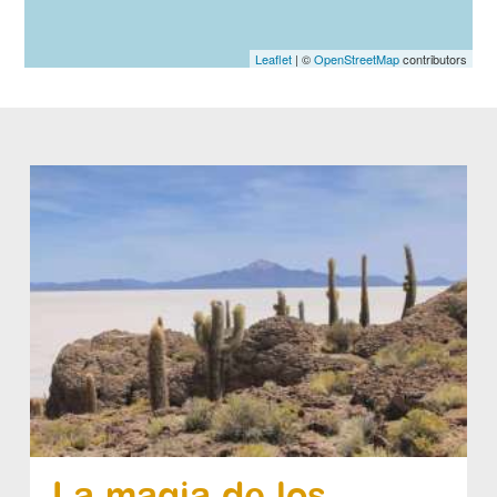
Leaflet
| ©
OpenStreetMap
contributors