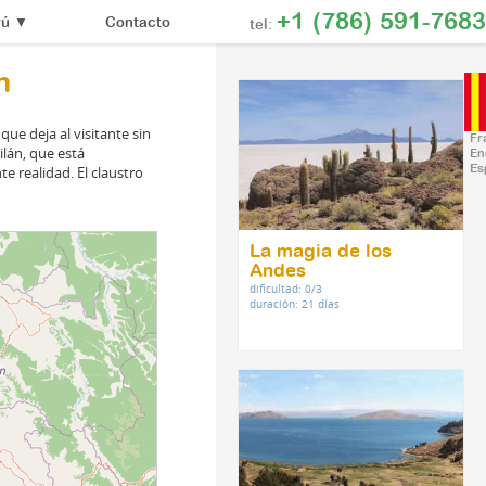
+1 (786) 591-7683
Contacto
rú
▼
tel:
n
 que deja al visitante sin
Fr
ilán, que está
En
te realidad. El claustro
Es
La magia de los
Andes
dificultad: 0/3
duración: 21 días