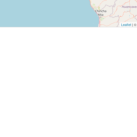
Leaflet
| 