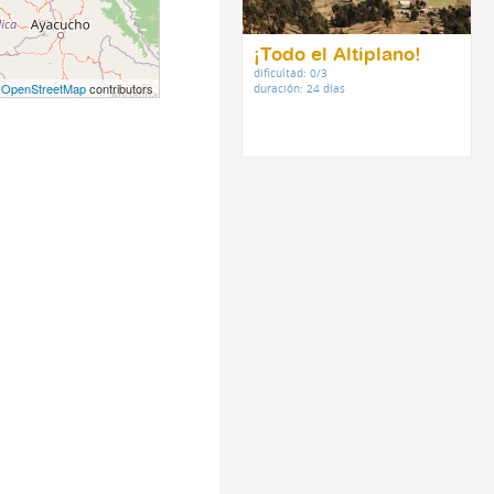
¡Todo el Altiplano!
dificultad: 0/3
©
OpenStreetMap
contributors
duración: 24 días