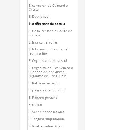
El cormorán de Gaimard o
Chuita
El Dacnis Azul
El delfín nariz de botella
El Gallo Peruano o Gallito de
las rocas
El Inca con el collar
El lobo marino de crin o el
león marino
El Organista de Nuca Azul
El Organista de Pico Grueso o
Euphone de Pico Ancho u
Organista de Pico Grueso
El Pelícano peruano
El pingüino de Humboldt
El Piquero peruano
El rocoto
El Sandpiper de las olas
El Tangara Nuquidorada
El Vuelvepiedras Rojizo