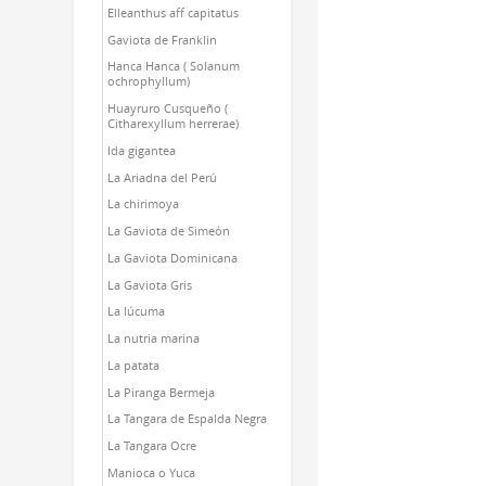
Elleanthus aff capitatus
Gaviota de Franklin
Hanca Hanca ( Solanum
ochrophyllum)
Huayruro Cusqueño (
Citharexyllum herrerae)
Ida gigantea
La Ariadna del Perú
La chirimoya
La Gaviota de Simeón
La Gaviota Dominicana
La Gaviota Gris
La lúcuma
La nutria marina
La patata
La Piranga Bermeja
La Tangara de Espalda Negra
La Tangara Ocre
Manioca o Yuca