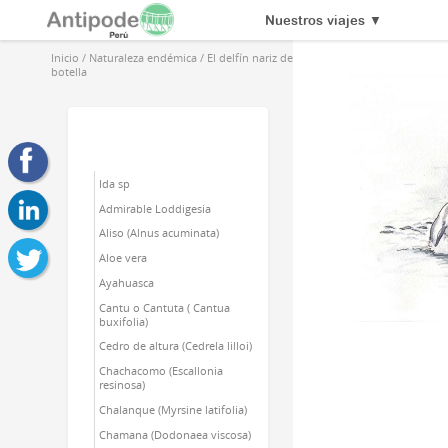
Nuestros viajes
▼
Inicio
/
Naturaleza endémica
/
El delfín nariz de
botella
Ida sp
Admirable Loddigesia
Aliso (Alnus acuminata)
Aloe vera
Ayahuasca
Cantu o Cantuta ( Cantua
buxifolia)
Cedro de altura (Cedrela lilloi)
Chachacomo (Escallonia
resinosa)
Chalanque (Myrsine latifolia)
Chamana (Dodonaea viscosa)