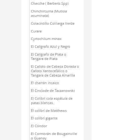
Checche ( Berberis Spp)
Chinchircuma (Mutisia
acuminata)
Colacintillo Colilarga Verde
Curare
Cyrtochilum minax
El Calígrafo Azul y Negro
El Calígrafo de Plata o
Tangara de Plata
El Calisto de Cabeza Dorada o
Calisto Xantocefálico o
Tangara de Cabeza Amarilla
El charrán incaico
El Cinclode de Taczanowski
El Colibrí cola espátula de
patas blancas.
El colibrí de Matthews
El colibrí gigante
El Cóndor
El Cormorán de Bougainville
o Guanay