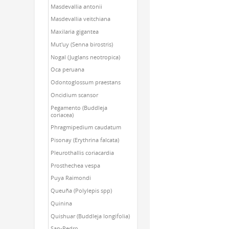
Masdevallia antonii
Masdevallia veitchiana
Maxilaria gigantea
Mut'uy (Senna birostris)
Nogal (Juglans neotropica)
Oca peruana
Odontoglossum praestans
Oncidium scansor
Pegamento (Buddleja
coriacea)
Phragmipedium caudatum
Pisonay (Erythrina falcata)
Pleurothallis coriacardia
Prosthechea vespa
Puya Raimondi
Queuña (Polylepis spp)
Quinina
Quishuar (Buddleja longifolia)
San-Pedro