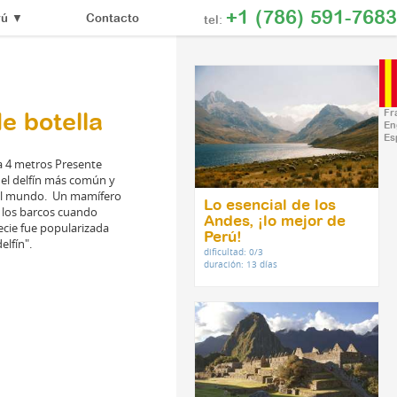
+1 (786) 591-7683
Contacto
rú
▼
tel:
Fr
de botella
En
Es
a 4 metros Presente
s el delfín más común y
del mundo. Un mamífero
Lo esencial de los
 los barcos cuando
Andes, ¡lo mejor de
specie fue popularizada
Perú!
delfín".
dificultad: 0/3
duración: 13 días