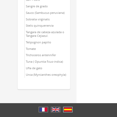
Sangre de grado
Sauco (Sambucus peruviana)
Sobralia virginalis
Stelis quinquenervia
Tangara de cabeza azulada o
Tangara Cejiazul.
Telipognon papilio
Tomate
Trichoceros antennifer
Tuna ( Opuntia ficus-indica)
Uña de gato
Unca (Myrcianthes oreophyla)