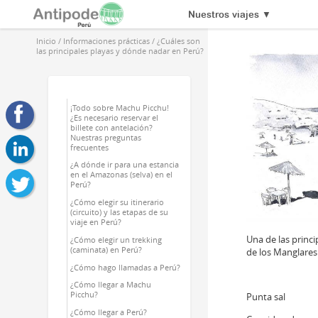
Nuestros viajes
▼
Inicio
/
Informaciones prácticas
/
¿Cuáles son
las principales playas y dónde nadar en Perú?
¡Todo sobre Machu Picchu!
¿Es necesario reservar el
billete con antelación?
Nuestras preguntas
frecuentes
¿A dónde ir para una estancia
en el Amazonas (selva) en el
Perú?
¿Cómo elegir su itinerario
(circuito) y las etapas de su
viaje en Perú?
Una de las princi
¿Cómo elegir un trekking
(caminata) en Perú?
de los Manglares
¿Cómo hago llamadas a Perú?
¿Cómo llegar a Machu
Picchu?
Punta sal
¿Cómo llegar a Perú?