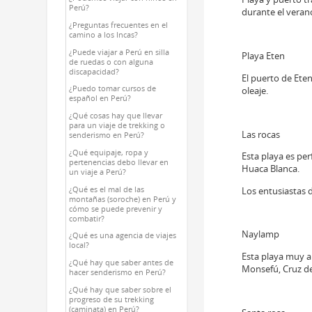
Perú?
durante el veran
¿Preguntas frecuentes en el
camino a los Incas?
¿Puede viajar a Perú en silla
Playa Eten
de ruedas o con alguna
discapacidad?
El puerto de Ete
¿Puedo tomar cursos de
oleaje.
español en Perú?
¿Qué cosas hay que llevar
para un viaje de trekking o
Las rocas
senderismo en Perú?
¿Qué equipaje, ropa y
Esta playa es per
pertenencias debo llevar en
Huaca Blanca.
un viaje a Perú?
Los entusiastas d
¿Qué es el mal de las
montañas (soroche) en Perú y
cómo se puede prevenir y
combatir?
Naylamp
¿Qué es una agencia de viajes
local?
Esta playa muy a
¿Qué hay que saber antes de
Monsefú, Cruz de
hacer senderismo en Perú?
¿Qué hay que saber sobre el
progreso de su trekking
(caminata) en Perú?