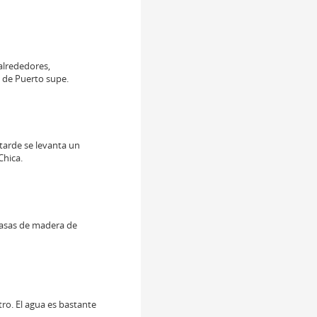
alrededores,
o de Puerto supe.
tarde se levanta un
Chica.
casas de madera de
ro. El agua es bastante