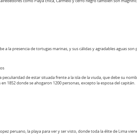
s alrededores como Playa chica, Carmelo y cerro negro también son magnífic
e a la presencia de tortugas marinas, y sus cálidas y agradables aguas son 
ños
la peculiaridad de estar situada frente a la isla de la viuda, que debe su nom
 en 1852 donde se ahogaron 1200 personas, excepto la esposa del capitán.
Tropez peruano, la playa para ver y ser visto, donde toda la élite de Lima vien