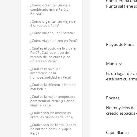
Considerada una d
¿Cómo organizar un viaje
Punta sal tiene s
combinado entre Perú y
Bolivia?
¿Cómo organizar un viaje de
3 semanas a Perú?
¿Cómo viajar a Perú barato?
¿Cómo viajar en tren en Perú?
Playas de Piura
¿Cuál es el costo de la vida en
Perú? ¿Cuál es el tipo de
cambio de los euros y los
dólares en Perú?
Máncora
¿Cuál es el nivel de
Es un lugar de va
aceptación de la
homosexualidad en Perú?
está particularm
¿Cuál es la diferencia horaria
con Perú?
¿Cuál es la mejor temporada
Pocitas
para venir al Perú? ¿Cuándo
viajar a Perú?
No muy lejos de 
creado espacios
¿Cuáles son las distancias
entre las ciudades de Perú?
¿Cuáles son las formalidades
de entrada para un viaje a
Cabo Blanco
Perú?