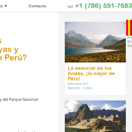
+1 (786) 591-7683
Contacto
rú
▼
tel:
Fr
s
En
Es
yas y
n Perú?
Lo esencial de los
Andes, ¡lo mejor de
Perú!
dificultad: 0/3
duración: 13 días
 y del Parque Nacional