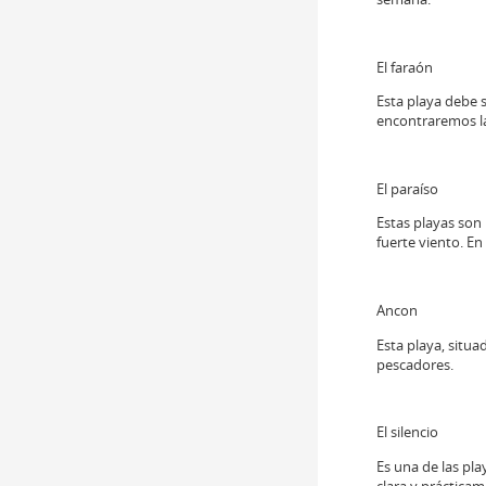
El faraón
Esta playa debe 
encontraremos la
El paraíso
Estas playas son
fuerte viento. En
Ancon
Esta playa, situ
pescadores.
El silencio
Es una de las pl
clara y práctica