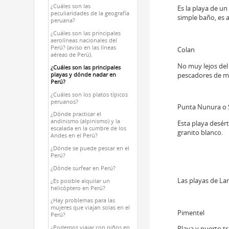
¿Cuáles son las
Es la playa de u
peculiaridades de la geografía
simple baño, es a
peruana?
¿Cuáles son las principales
aerolíneas nacionales del
Perú? (aviso en las líneas
Colan
aéreas de Perú).
No muy lejos del
¿Cuáles son las principales
pescadores de m
playas y dónde nadar en
Perú?
¿Cuáles son los platos típicos
peruanos?
Punta Nunura o
¿Dónde practicar el
andinismo (alpinismo) y la
Esta playa desért
escalada en la cumbre de los
granito blanco.
Andes en el Perú?
¿Dónde se puede pescar en el
Perú?
¿Dónde surfear en Perú?
Las playas de L
¿Es posible alquilar un
helicóptero en Perú?
¿Hay problemas para las
mujeres que viajan solas en el
Pimentel
Perú?
¿Podemos viajar con niños en
Playa y puerto t