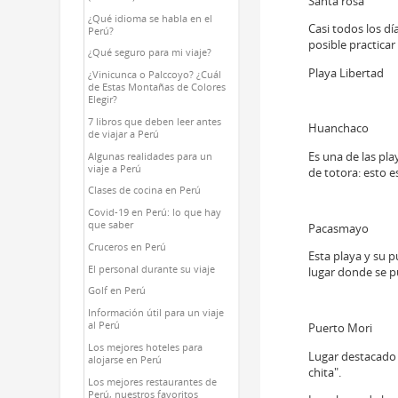
Santa rosa
¿Qué idioma se habla en el
Casi todos los dí
Perú?
posible practicar 
¿Qué seguro para mi viaje?
Playa Libertad
¿Vinicunca o Palccoyo? ¿Cuál
de Estas Montañas de Colores
Elegir?
7 libros que deben leer antes
Huanchaco
de viajar a Perú
Es una de las pl
Algunas realidades para un
viaje a Perú
de totora: esto e
Clases de cocina en Perú
Covid-19 en Perú: lo que hay
que saber
Pacasmayo
Cruceros en Perú
Esta playa y su p
El personal durante su viaje
lugar donde se p
Golf en Perú
Información útil para un viaje
al Perú
Puerto Mori
Los mejores hoteles para
Lugar destacado 
alojarse en Perú
chita".
Los mejores restaurantes de
Perú, nuestros favoritos