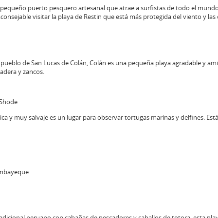
n pequeño puerto pesquero artesanal que atrae a surfistas de todo el mund
consejable visitar la playa de Restin que está más protegida del viento y las 
 pueblo de San Lucas de Colán, Colán es una pequeña playa agradable y am
adera y zancos.
 Shode
ica y muy salvaje es un lugar para observar tortugas marinas y delfines. Es
ambayeque
radicional peruano con cabañas de pescadores y caballos de totora, esta p