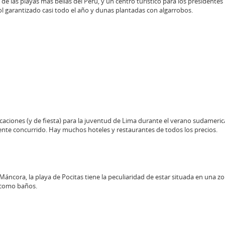
e las playas más bellas del Perú, y un centro turístico para los presidentes
ol garantizado casi todo el año y dunas plantadas con algarrobos.
caciones (y de fiesta) para la juventud de Lima durante el verano sudameric
ente concurrido. Hay muchos hoteles y restaurantes de todos los precios.
Máncora, la playa de Pocitas tiene la peculiaridad de estar situada en una 
 como baños.