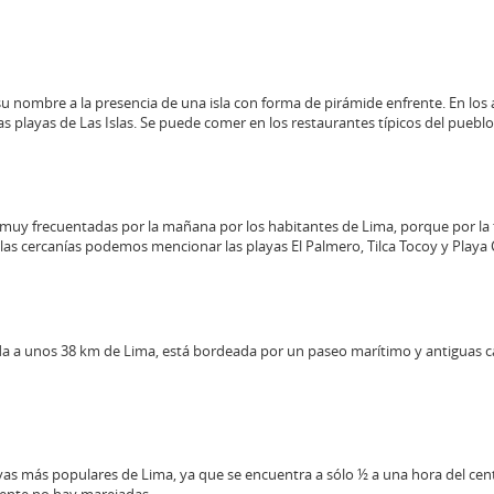
su nombre a la presencia de una isla con forma de pirámide enfrente. En los 
s playas de Las Islas. Se puede comer en los restaurantes típicos del puebl
 muy frecuentadas por la mañana por los habitantes de Lima, porque por la 
 las cercanías podemos mencionar las playas El Palmero, Tilca Tocoy y Playa 
ada a unos 38 km de Lima, está bordeada por un paseo marítimo y antiguas 
ayas más populares de Lima, ya que se encuentra a sólo ½ a una hora del cent
mente no hay marejadas.