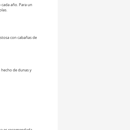
o cada año. Para un
olas.
istosa con cabañas de
tá hecho de dunas y
laya es recomendada