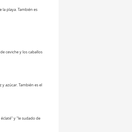
e la playa. También es
de ceviche y los caballos
z y azúcar. También es el
éclaté" y "le sudado de