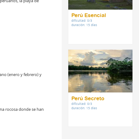
 peruanos, la playa de
Perú Esencial
dificultad: 0/3
duración: 15 días
ano (enero y febrero) y
Perú Secreto
dificultad: 0/3
duración: 15 días
zona rocosa donde se han