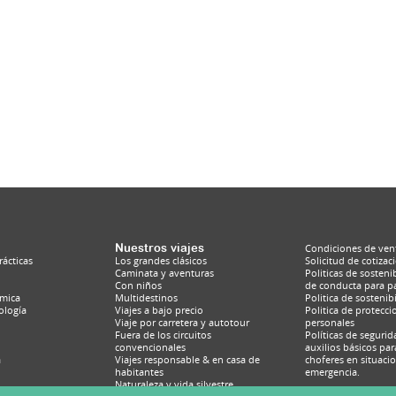
Nuestros viajes
Condiciones de ven
ácticas
Los grandes clásicos
Solicitud de cotizac
Caminata y aventuras
Politicas de sosteni
Con niños
de conducta para p
émica
Multidestinos
Politica de sostenib
ología
Viajes a bajo precio
Politica de protecc
Viaje por carretera y autotour
personales
Fuera de los circuitos
Políticas de seguri
convencionales
auxilios básicos par
a
Viajes responsable & en casa de
choferes en situaci
habitantes
emergencia.
Naturaleza y vida silvestre