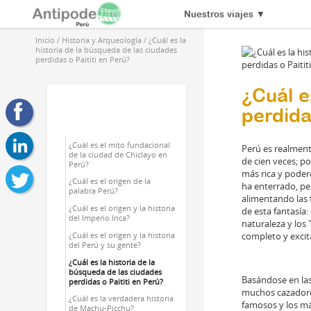
Nuestros viajes
▼
Inicio
/
Historia y Arqueología
/
¿Cuál es la
historia de la búsqueda de las ciudades
perdidas o Paititi en Perú?
¿Cuál e
perdida
¿Cuál es el mito fundacional
Perú es realment
de la ciudad de Chiclayo en
de cien veces; p
Perú?
más rica y poder
¿Cuál es el origen de la
ha enterrado, pe
palabra Perú?
alimentando las f
¿Cuál es el origen y la historia
de esta fantasía:
del Imperio Inca?
naturaleza y los 
completo y excit
¿Cuál es el origen y la historia
del Perú y su gente?
¿Cuál es la historia de la
búsqueda de las ciudades
Basándose en las 
perdidas o Paititi en Perú?
muchos cazadore
¿Cuál es la verdadera historia
famosos y los más
de Machu-Picchu?