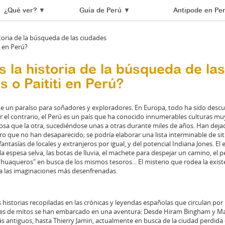
¿Qué ver?
▼
Guía de Perú
▼
Antipode en Pe
s la historia de la búsqueda de la
s o Paititi en Perú?
e un paraíso para soñadores y exploradores. En Europa, todo ha sido desc
or el contrario, el Perú es un país que ha conocido innumerables culturas mu
osa que la otra, sucediéndose unas a otras durante miles de años. Han deja
ro que no han desaparecido; se podría elaborar una lista interminable de si
antasías de locales y extranjeros por igual, y del potencial Indiana Jones. El
 la espesa selva, las botas de lluvia, el machete para despejar un camino, el p
"huaqueros" en busca de los mismos tesoros... El misterio que rodea la existe
a las imaginaciones más desenfrenadas.
historias recopiladas en las crónicas y leyendas españolas que circulan por la
s de mitos se han embarcado en una aventura: Desde Hiram Bingham y Mar
 antiguos, hasta Thierry Jamin, actualmente en busca de la ciudad perdida de