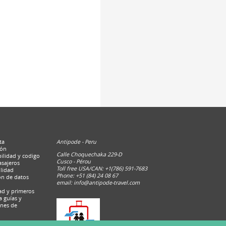
Antipode - Peru
ta
ión
Calle Choquechaka 229-D
bilidad y codigo
Cusco - Pérou
asajeros
Toll free USA/CAN: +1(786) 591-7683
ilidad
Phone: +51 (84) 24 08 67
ion de datos
email:
info@antipode-travel.com
dad y primeros
a guías y
ones de