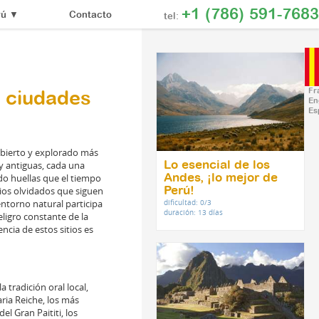
+1 (786) 591-7683
Contacto
rú
▼
tel:
Fr
s ciudades
En
Es
ubierto y explorado más
Lo esencial de los
y antiguas, cada una
Andes, ¡lo mejor de
do huellas que el tiempo
Perú!
tios olvidados que siguen
dificultad: 0/3
 entorno natural participa
duración: 13 días
eligro constante de la
ncia de estos sitios es
 tradición oral local,
ia Reiche, los más
l Gran Paititi, los