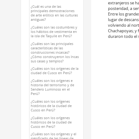
extranjeros se h
¿Cuál es una de las
posteridad, a se
principales demostraciones
Entre los grande
de arte erótico en las culturas
lugar de descans
antiguas?
volviendo al nort
¿Cuáles son las costumbres y
Chachapoyas; y f
los hábitos de vestimenta en
duraron todo el s
la isla de Taquile en Perú?
¿Cuáles son las principales
características de las
construcciones incaicas?
¿Cómo construyeron los Incas
sus casas y templos?
¿Cuáles son los orígenes de la
ciudad de Cusco en Perú?
¿Cuáles son los orígenes e
historia del terrorismo y de
Sendero Luminoso en el
Perú?
¿Cuáles son los orígenes
históricos de la ciudad de
Cusco en Perú?
¿Cuáles son los orígenes
históricos de la ciudad de
Cusco en Perú?
¿Cuáles son los orígenes y el
significado de las líneas de