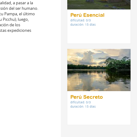
lidad, a pasar a la
nsión del ser humano.
tu Pampa, el último
Perú Esencial
 Picchu); luego,
dificultad: 0/3
ación de los
duración: 15 días
stas expediciones
Perú Secreto
dificultad: 0/3
duración: 15 días