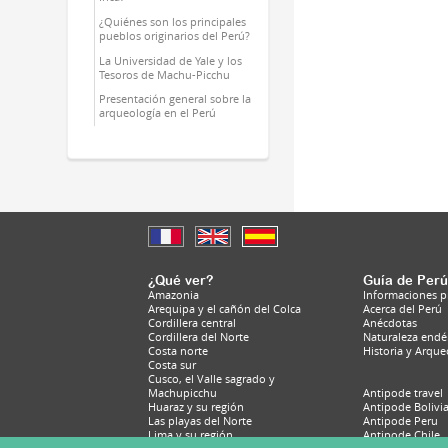
¿Quiénes son los principales
pueblos originarios del Perú?
La Universidad de Yale y los
Tesoros de Machu-Picchu
Presentación general sobre la
arqueología en el Perú
¿Qué ver?
Guía de Perú
Amazonia
Informaciones pr
Arequipa y el cañón del Colca
Acerca del Perú
Cordillera central
Anécdotas
Cordillera del Norte
Naturaleza end
Costa norte
Historia y Arque
Costa sur
Cusco, el Valle sagrado y
Machupicchu
Antipode travel
Huaraz y su región
Antipode Bolivi
Las playas del Norte
Antipode Peru
Lima y su región
Antipode Chile