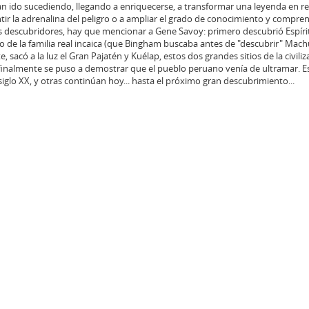
an ido sucediendo, llegando a enriquecerse, a transformar una leyenda en rea
ntir la adrenalina del peligro o a ampliar el grado de conocimiento y compre
s descubridores, hay que mencionar a Gene Savoy: primero descubrió Espíri
o de la familia real incaica (que Bingham buscaba antes de "descubrir" Machu
e, sacó a la luz el Gran Pajatén y Kuélap, estos dos grandes sitios de la civiliz
inalmente se puso a demostrar que el pueblo peruano venía de ultramar. E
iglo XX, y otras continúan hoy... hasta el próximo gran descubrimiento...