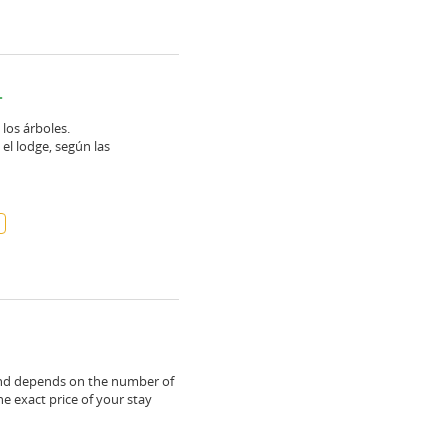
.
 los árboles.
el lodge, según las
e and depends on the number of
e exact price of your stay