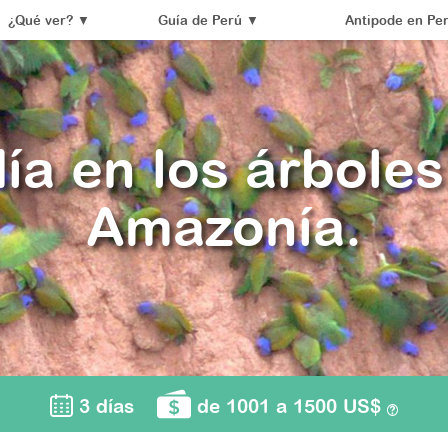
¿Qué ver?
▼
Guía de Perú
▼
Antipode en Pe
ía en los árboles
Amazonía.
3 días
de 1001 a 1500 US$