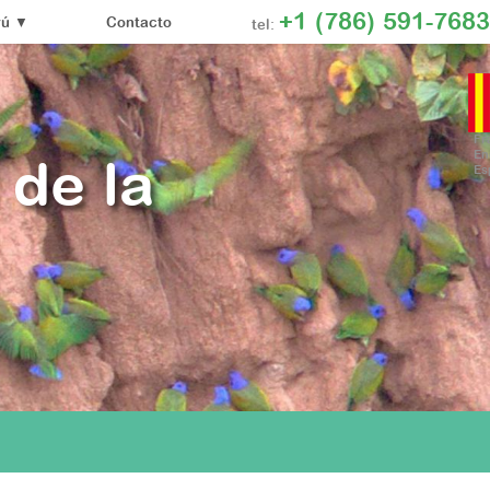
+1 (786) 591-7683
Contacto
rú
▼
tel:
Fr
En
 de la
Es