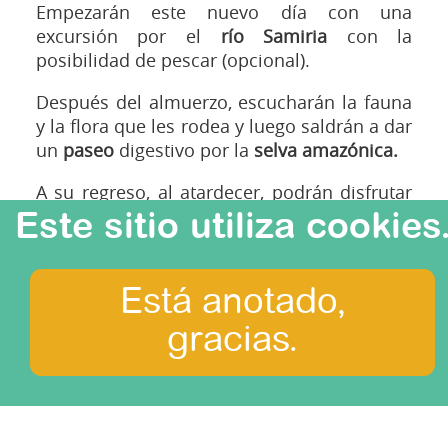
Empezarán este nuevo día con una
excursión por el
río Samiria
con la
posibilidad de pescar (opcional).
Después del almuerzo, escucharán la fauna
y la flora que les rodea y luego saldrán a dar
un
paseo
digestivo por la
selva amazónica.
A su regreso, al atardecer, podrán disfrutar
de las alegrías de la selva y admirar el cielo
Este sitio utiliza cookies
estrellado desde su barco, mientras navega
por el
Lago Encantado.
Está anotado,
Cena a bordo.
gracias.
Noche a bordo.
Etapas:
Amazonia