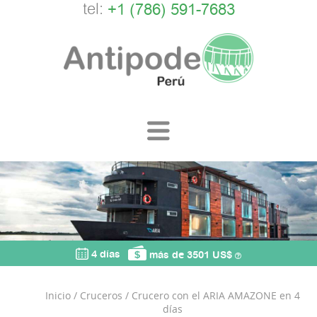
tel:
+1 (786) 591-7683
4 días
más de 3501 US$
Inicio
/
Cruceros
/
Crucero con el ARIA AMAZONE en 4
días