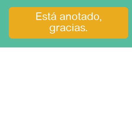
Arequipa y el cañón del Colca
Está anotado,
Cordillera central
gracias.
Cordillera del Norte
Costa norte
Costa sur
Cusco, el Valle sagrado y Machupicchu
Huaraz y su región
Las playas del Norte
Lima y su región
Puno y el lago Titicaca